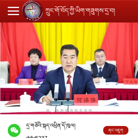
ཀྲུང་གོ་བོད་ཀྱི་ཡིག་གཟུགས་དྲ་བ།
དྲ་གཙོའི་སྐད་འཕྲིན་དོ་ཁུལ།
ནང་འཇུག
ddv5237