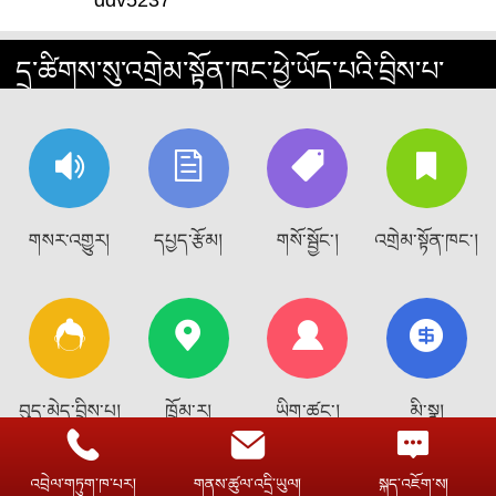
དྲ་ཚིགས་སུ་འགྲེམ་སྟོན་ཁང་ཕྱེ་ཡོད་པའི་བྲིས་པ་
རྣམས་ལ་སྤྲིང་བ།
གསར་འགྱུར།
དཔྱད་རྩོམ།
གསོ་སྦྱོང་།
འགྲེམ་སྟོན་ཁང་།
བུད་མེད་བྲིས་པ།
ཁྲོམ་ར།
ཡིག་ཚང་།
མི་སྣ།
འབྲེལ་གཏུག་ཁ་པར།
གནས་ཚུལ་འདྲི་ཡུལ།
སྐད་འཇོག་ས།