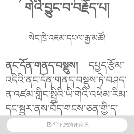
གེའི་བྱུང་བ་བརྗོད་པ།
སེང་ཁྲི་འཇམ་དཔལ་རྒྱ་མཚོ།
ནང་དོན་གནད་བསྡུས།
དཔྱད་རྩོམ་
འདིའི་ནང་དོན་གནད་བསྡུས་ཏེ་བཤད་
ན་འཛམ་གླིང་སྤྱིའི་ཡི་གེའི་འཕེམ་རིམ་
དང་སྦྱར་ནས་བོད་གངས་ཅན་གྱི་ད་
ལྟའི་དབྱངས་གསལ་གྱི་ཡི་གེ་འདི་དུས་
写下您的评论吧