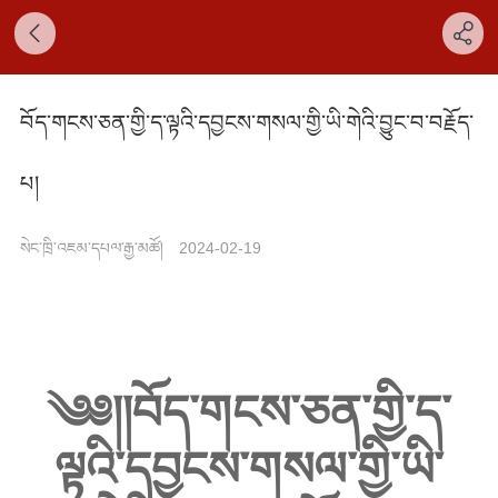
བོད་གངས་ཅན་གྱི་ད་ལྟའི་དབྱངས་གསལ་གྱི་ཡི་གེའི་བྱུང་བ་བརྗོད་
པ།
སེང་ཁྲི་འཇམ་དཔལ་རྒྱ་མཚོ།
2024-02-19
༄༅།།བོད་གངས་ཅན་གྱི་ད་
ལྟའི་དབྱངས་གསལ་གྱི་ཡི་